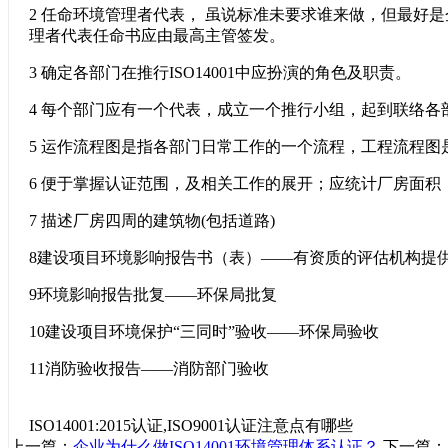
2
任命环境管理者代表， 虽说标准未要求谁来做，但最好
理者代表任命书应由最高主管签发。
3
确定各部门在推行ISO14001
中应扮演的角色及职责。
4
每个部门应有一个代表，成立一个推行小组，起到联络各
5
运作流程图是指各部门日常工作的一个流程，工程流程图
6
便于掌握认证范围，及相关工作的展开；应统计厂房面积
7
描述厂房四周的建筑物(
包括道路)
8
建设项目环境影响报告书（表）——有资质的评估机构提
9
环境影响报告批复——环保局批复
10
建设项目环境保护“三同时”验收——环保局验收
11
消防验收报告——消防部门验收
ISO14001:2015认证,ISO9001认证注意点有哪些
上一篇：
企业为什么做ISO14001环境管理体系认证？
下一篇：