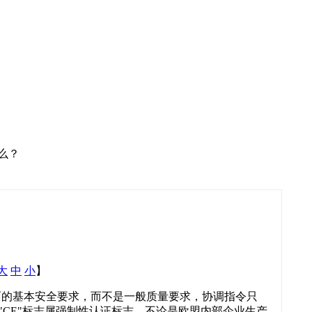
么？
大
中
小
】
面的基本安全要求，而不是一般质量要求，协调指令只
CE"标志属强制性认证标志，不论是欧盟内部企业生产