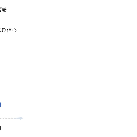
情感
长期信心