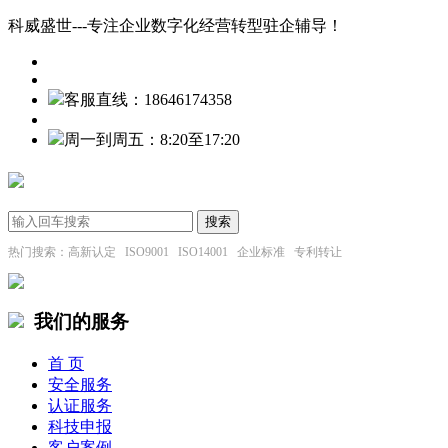
科威盛世---专注企业数字化经营转型驻企辅导！
客服直线：18646174358
周一到周五：8:20至17:20
热门搜索：高新认定 ISO9001 ISO14001 企业标准 专利转让
我们的服务
首 页
安全服务
认证服务
科技申报
客户案例