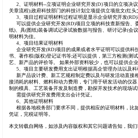
2、证明材料--立项证明企业研究开发(D}项日的立项决
关章流程);政府科技部门的科技计划立项提供立项批文(红头
3、项目过程证明材料过程证明是显示企业研究开发(RD
可以提供企业研究开发(RD)项目立项的科技查新报告、委
纸)、具(图纸)装备调试记录试验数据与报告、研讨记录(会
明材料为佳。
4、项目结果证明材料
企业研究开发(RD)项目的成果或者水平证明可以提供科
书、著作权(版权)登记证书等;还可以提供，第三方检测(测
艺、新产品的评价等。 如果外部资料较少，也可以提供企业
5、项目主要研发费用支出证明根据高企管理办法以及科研
新产品设计费、新工艺规程制定费以及与研发活动直接相
接消耗的材料、燃料和动力费用，专门用于研发活动的仪器
制的模具、工艺装备开发及制造费，勘探开发技术的现场试
需提供研究开发费用支出会计凭证。
6、其他证明材料
根据各地税务部门要求不同，提供相应的证明材料，比如
凭证，完税证明等。
本文转载自网络，如涉及内容版权和其它问题请告知，我们