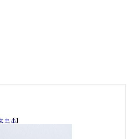
大
中
小
】